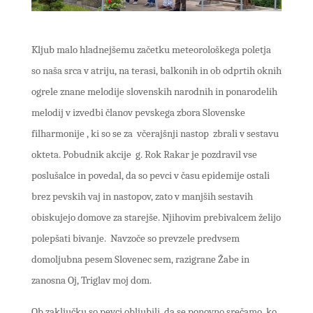
Kljub malo hladnejšemu začetku meteorološkega poletja
so naša srca v atriju, na terasi, balkonih in ob odprtih oknih
ogrele znane melodije slovenskih narodnih in ponarodelih
melodij v izvedbi članov pevskega zbora Slovenske
filharmonije , ki so se za včerajšnji nastop zbrali v sestavu
okteta. Pobudnik akcije g. Rok Rakar je pozdravil vse
poslušalce in povedal, da so pevci v času epidemije ostali
brez pevskih vaj in nastopov, zato v manjših sestavih
obiskujejo domove za starejše. Njihovim prebivalcem želijo
polepšati bivanje. Navzoče so prevzele predvsem
domoljubna pesem Slovenec sem, razigrane Žabe in
zanosna Oj, Triglav moj dom.
Ob zaključku so pevci obljubili, da se ponovno srečamo, ko